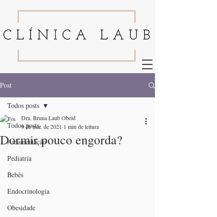
Post
Todos posts
Dra. Bruna Laub Obeid
Todos posts
9 de mar. de 2021
1 min de leitura
Dormir pouco engorda?
Amamentação
Pediatria
Bebês
Endocrinologia
Obesidade